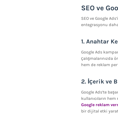
SEO ve Goo
SEO ve Google Ads’i
entegrasyonu daha g
1. Anahtar Ke
Google Ads kampany
çalışmalarınızda ön
hem de reklam perf
2. İçerik ve B
Google Ads’te başarı
kullanıcıların hem
Google reklam ve
bir dijital etki yara