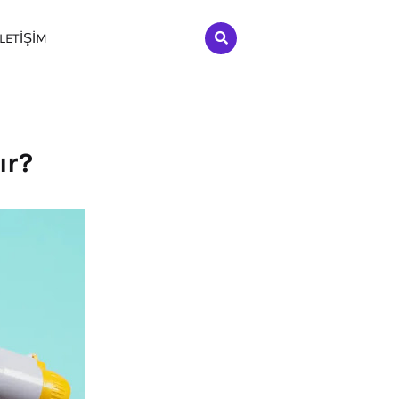
İLETİŞİM
ır?