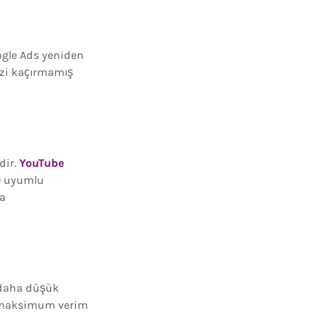
ogle Ads yeniden
izi kaçırmamış
dir.
YouTube
EO uyumlu
da
 daha düşük
en maksimum verim