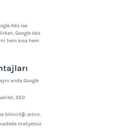
oogle Ads ise
ilirken, Google Ads
şimi hem kısa hem
tajları
 aynı anda Google
eriler, SEO
linirliği artırır.
 vadede maliyetsiz