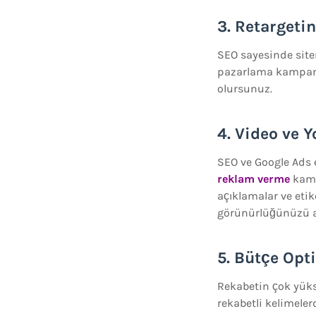
3. Retargeti
SEO sayesinde site
pazarlama kampanya
olursunuz.
4. Video ve 
SEO ve Google Ads e
reklam verme
kamp
açıklamalar ve eti
görünürlüğünüzü art
5. Bütçe Op
Rekabetin çok yüks
rekabetli kelimele