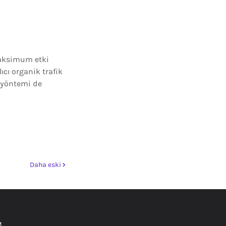
 maksimum etki
ıcı organik trafik
i yöntemi de
Daha eski
M