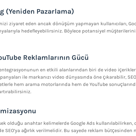
ng (Yeniden Pazarlama)
nizi ziyaret eden ancak dönüşüm yapmayan kullanıcıları, Go
larıyla hedefleyebilirsiniz. Böylece potansiyel müşterilerin
YouTube Reklamlarının Gücü
ntegrasyonunun en etkili alanlarından biri de video içerikler
anyaları ile markanızı video dünyasında öne çıkarabilir, S
ketlerle hem arama motorlarında hem de YouTube sonuçların
ırabilirsiniz.
timizasyonu
ek olduğu anahtar kelimelerde Google Ads kullanılabilirken,
rde SEO’ya ağırlık verilmelidir. Bu sayede reklam bütçesind