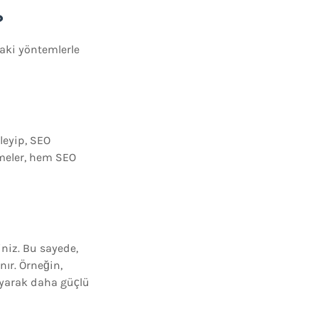
?
daki yöntemlerle
leyip, SEO
imeler, hem SEO
iniz. Bu sayede,
ır. Örneğin,
ayarak daha güçlü